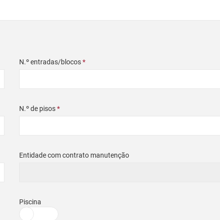
N.º entradas/blocos
*
N.º de pisos
*
Entidade com contrato manutenção
Piscina