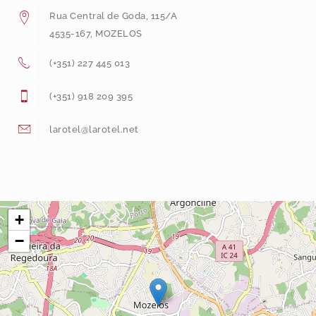
Rua Central de Goda, 115/A
4535-167, MOZELOS
(+351) 227 445 013
(+351) 918 209 395
larotel@larotel.net
+
−