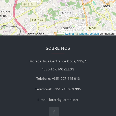
Leaflet
| ©
OpenStreetMap
contributors
SOBRE NÓS
Morada:
Rua Central de Goda, 115/A
4535-167, MOZELOS
Telefone:
+351 227 445 013
Telemóvel:
+351 918 209 395
E-mail:
larotel@larotel.net