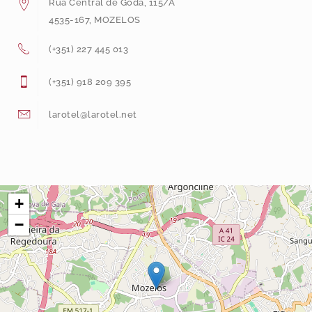
Rua Central de Goda, 115/A
4535-167, MOZELOS
(+351) 227 445 013
(+351) 918 209 395
larotel@larotel.net
+
−