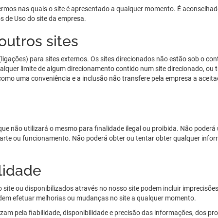
termos nas quais o site é apresentado a qualquer momento. É aconselhado
os de Uso do site da empresa.
utros sites
ligações) para sites externos. Os sites direcionados não estão sob o c
ualquer limite de algum direcionamento contido num site direcionado, ou t
omo uma conveniência e a inclusão não transfere pela empresa a aceitaç
 que não utilizará o mesmo para finalidade ilegal ou proibida. Não poderá 
ra parte ou funcionamento. Não poderá obter ou tentar obter qualquer in
lidade
o site ou disponibilizados através no nosso site podem incluir imprecisõ
odem efetuar melhorias ou mudanças no site a qualquer momento.
am pela fiabilidade, disponibilidade e precisão das informações, dos pr