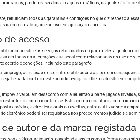
, programas, produtos, serviços, imagens e gráficos, os quais são forne
te, renunciam todas as garantias e condições no que diz respeito a ess
etas na comercialização e no uso em aplicação específica.
o de acesso
 utilizador ao site e os serviços relacionados ou parte deles a qualquer
tuguesa em todas as altercações que aconteçam relacionadas ao uso do site
te acordo e condições, incluindo este parágrafo.
 emprego, ou relação existe entre o utilizador e o site e em consequênc
so legal, e nada contido neste acordo revoga os direitos do site em cumpri
 imprevisível ou em desacordo com a lei, então a parte julgada inválida,
o restante do acordo mantêm-se. Este acordo constitui o acordo inteiro e
stas prévias, eletrónicas, orais ou escritas, entre o utilizador e a emp
io eletrónico poderá ser requisitada nos procedimentos judiciais e admin
 de autor e da marca registada
ficos, sons, vídeos, animação, downloads, assim como a forma como são a