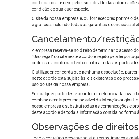
contidos no site nem pelo uso indevido das informações
condição de qualquer espécie.
O site da nossa empresa e/ou fornecedores por meio des
e gráficos, incluindo todas as garantias e condições af
Cancelamento/restriçã
A empresa reserva-se no direito de terminar o acesso do
“Uso ilegal” do site neste acordo é regido pela lei por
onde este acordo não tenha efeito a todas as partes des
O utilizador concorda que nenhuma associação, parceria,
neste acordo está sujeita às leis existentes e ao proces
uso do site da nossa empresa.
Se qualquer parte deste acordo for determinada inválida,
combine o mais próximo possível da intenção original, e 
nossa empresa e substitui todas as comunicações e propo
deste acordo e de toda a informação contida no formulár
Observações de direitos
Todo o conteúdo presente no site, textos, imagens, grá